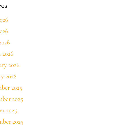
ves
2026
026
2026
 2026
ary 2026
ry 2026
ber 2025
ber 2025
er 2025
mber 2025