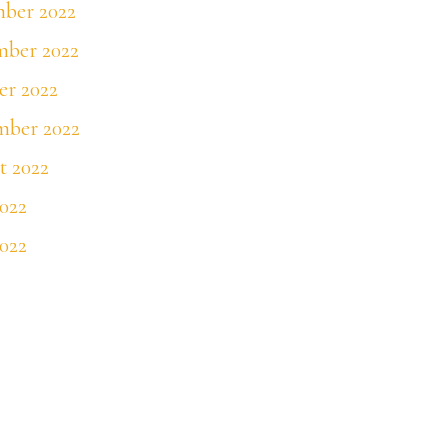
ber 2022
ber 2022
er 2022
mber 2022
t 2022
022
022