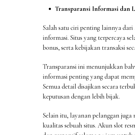
Transparansi Informasi dan 
Salah satu ciri penting lainnya dari
informasi. Situs yang terpercaya s
bonus, serta kebijakan transaksi s
Transparansi ini menunjukkan bah
informasi penting yang dapat me
Semua detail disajikan secara ter
keputusan dengan lebih bijak.
Selain itu, layanan pelanggan jug
kualitas sebuah situs. Akun slot re