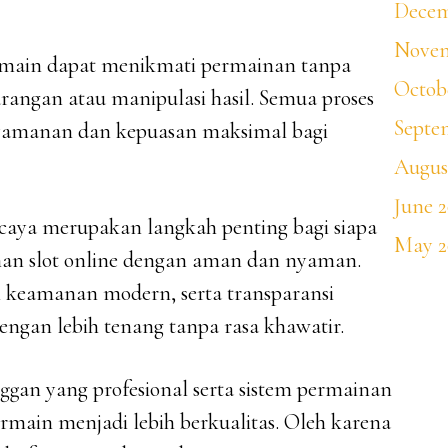
Decem
Novem
pemain dapat menikmati permainan tanpa
Octob
urangan atau manipulasi hasil. Semua proses
Septe
yamanan dan kepuasan maksimal bagi
Augus
June 2
rcaya merupakan langkah penting bagi siapa
May 2
an slot online dengan aman dan nyaman.
em keamanan modern, serta transparansi
engan lebih tenang tanpa rasa khawatir.
ggan yang profesional serta sistem permainan
main menjadi lebih berkualitas. Oleh karena