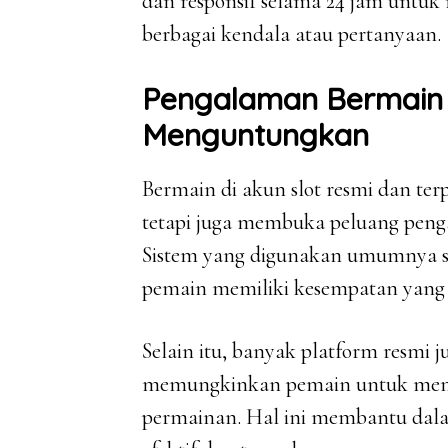
dan responsif selama 24 jam unt
berbagai kendala atau pertanyaan.
Pengalaman Bermain
Menguntungkan
Bermain di akun slot resmi dan te
tetapi juga membuka peluang pen
Sistem yang digunakan umumnya sud
pemain memiliki kesempatan yan
Selain itu, banyak platform resmi 
memungkinkan pemain untuk memah
permainan. Hal ini membantu dala