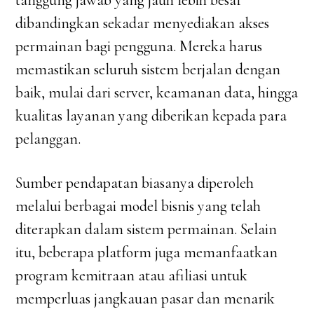
tanggung jawab yang jauh lebih besar
dibandingkan sekadar menyediakan akses
permainan bagi pengguna. Mereka harus
memastikan seluruh sistem berjalan dengan
baik, mulai dari server, keamanan data, hingga
kualitas layanan yang diberikan kepada para
pelanggan.
Sumber pendapatan biasanya diperoleh
melalui berbagai model bisnis yang telah
diterapkan dalam sistem permainan. Selain
itu, beberapa platform juga memanfaatkan
program kemitraan atau afiliasi untuk
memperluas jangkauan pasar dan menarik