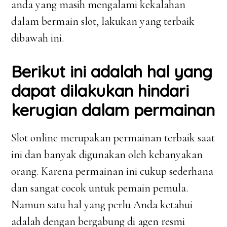
anda yang masih mengalami kekalahan
dalam bermain slot, lakukan yang terbaik
dibawah ini.
Berikut ini adalah hal yang
dapat dilakukan hindari
kerugian dalam permainan
Slot online merupakan permainan terbaik saat
ini dan banyak digunakan oleh kebanyakan
orang. Karena permainan ini cukup sederhana
dan sangat cocok untuk pemain pemula.
Namun satu hal yang perlu Anda ketahui
adalah dengan bergabung di agen resmi