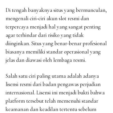
Di tengah banyaknya situs yang bermunculan,
mengenali ciri-ciri akun slot resmi dan
terpercaya menjadi hal yang sangat penting
agar terhindar dari risiko yang tidak
diinginkan. Situs yang benar-benar profesional
biasanya memiliki standar operasional yang
jelas dan diawasi oleh lembaga resmi.
Salah satu ciri paling utama adalah adanya
lisensi resmi dari badan pengawas perjudian
internasional. Lisensi ini menjadi bukti bahwa
platform tersebut telah memenuhi standar
keamanan dan keadilan tertentu sebelum