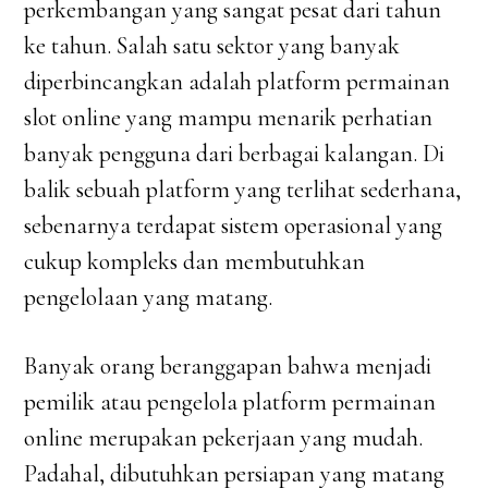
perkembangan yang sangat pesat dari tahun
ke tahun. Salah satu sektor yang banyak
diperbincangkan adalah platform permainan
slot online yang mampu menarik perhatian
banyak pengguna dari berbagai kalangan. Di
balik sebuah platform yang terlihat sederhana,
sebenarnya terdapat sistem operasional yang
cukup kompleks dan membutuhkan
pengelolaan yang matang.
Banyak orang beranggapan bahwa menjadi
pemilik atau pengelola platform permainan
online merupakan pekerjaan yang mudah.
Padahal, dibutuhkan persiapan yang matang