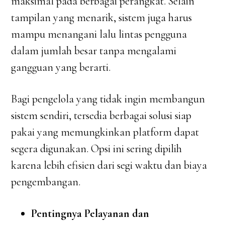
maksimal pada berbagai perangkat. Selain
tampilan yang menarik, sistem juga harus
mampu menangani lalu lintas pengguna
dalam jumlah besar tanpa mengalami
gangguan yang berarti.
Bagi pengelola yang tidak ingin membangun
sistem sendiri, tersedia berbagai solusi siap
pakai yang memungkinkan platform dapat
segera digunakan. Opsi ini sering dipilih
karena lebih efisien dari segi waktu dan biaya
pengembangan.
Pentingnya Pelayanan dan