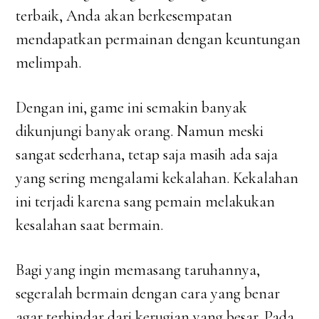
terbaik, Anda akan berkesempatan
mendapatkan permainan dengan keuntungan
melimpah.
Dengan ini, game ini semakin banyak
dikunjungi banyak orang. Namun meski
sangat sederhana, tetap saja masih ada saja
yang sering mengalami kekalahan. Kekalahan
ini terjadi karena sang pemain melakukan
kesalahan saat bermain.
Bagi yang ingin memasang taruhannya,
segeralah bermain dengan cara yang benar
agar terhindar dari kerugian yang besar. Pada