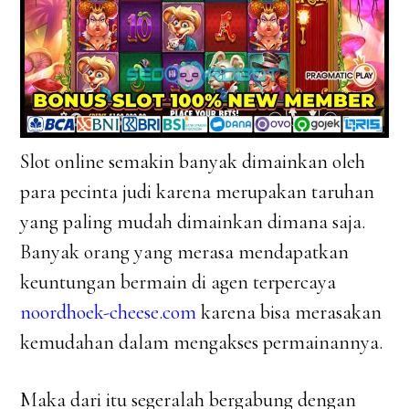
Slot online semakin banyak dimainkan oleh
para pecinta judi karena merupakan taruhan
yang paling mudah dimainkan dimana saja.
Banyak orang yang merasa mendapatkan
keuntungan bermain di agen terpercaya
noordhoek-cheese.com
karena bisa merasakan
kemudahan dalam mengakses permainannya.
Maka dari itu segeralah bergabung dengan