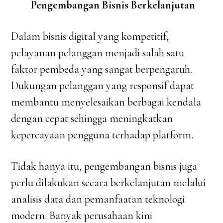
Pengembangan Bisnis Berkelanjutan
Dalam bisnis digital yang kompetitif,
pelayanan pelanggan menjadi salah satu
faktor pembeda yang sangat berpengaruh.
Dukungan pelanggan yang responsif dapat
membantu menyelesaikan berbagai kendala
dengan cepat sehingga meningkatkan
kepercayaan pengguna terhadap platform.
Tidak hanya itu, pengembangan bisnis juga
perlu dilakukan secara berkelanjutan melalui
analisis data dan pemanfaatan teknologi
modern. Banyak perusahaan kini