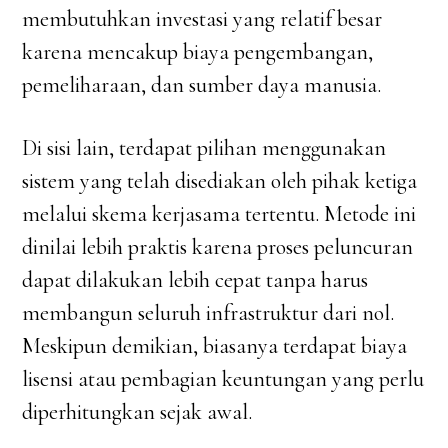
membutuhkan investasi yang relatif besar
karena mencakup biaya pengembangan,
pemeliharaan, dan sumber daya manusia.
Di sisi lain, terdapat pilihan menggunakan
sistem yang telah disediakan oleh pihak ketiga
melalui skema kerjasama tertentu. Metode ini
dinilai lebih praktis karena proses peluncuran
dapat dilakukan lebih cepat tanpa harus
membangun seluruh infrastruktur dari nol.
Meskipun demikian, biasanya terdapat biaya
lisensi atau pembagian keuntungan yang perlu
diperhitungkan sejak awal.