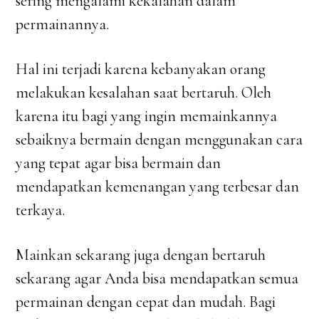
sering mengalami kekalahan dalam
permainannya.
Hal ini terjadi karena kebanyakan orang
melakukan kesalahan saat bertaruh. Oleh
karena itu bagi yang ingin memainkannya
sebaiknya bermain dengan menggunakan cara
yang tepat agar bisa bermain dan
mendapatkan kemenangan yang terbesar dan
terkaya.
Mainkan sekarang juga dengan bertaruh
sekarang agar Anda bisa mendapatkan semua
permainan dengan cepat dan mudah. Bagi