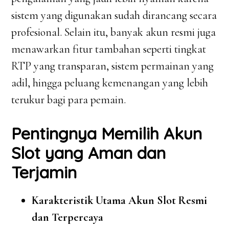
sistem yang digunakan sudah dirancang secara
profesional. Selain itu, banyak akun resmi juga
menawarkan fitur tambahan seperti tingkat
RTP yang transparan, sistem permainan yang
adil, hingga peluang kemenangan yang lebih
terukur bagi para pemain.
Pentingnya Memilih Akun
Slot yang Aman dan
Terjamin
Karakteristik Utama Akun Slot Resmi
dan Terpercaya