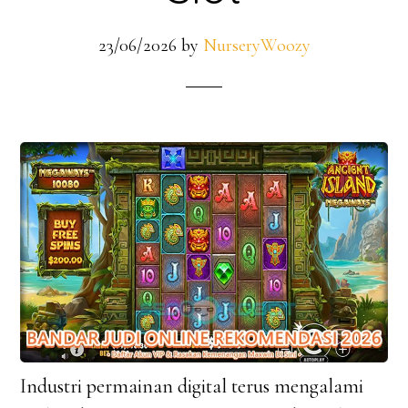
23/06/2026
by
NurseryWoozy
Industri permainan digital terus mengalami