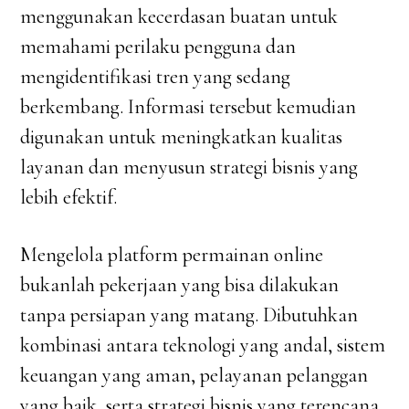
menggunakan kecerdasan buatan untuk
memahami perilaku pengguna dan
mengidentifikasi tren yang sedang
berkembang. Informasi tersebut kemudian
digunakan untuk meningkatkan kualitas
layanan dan menyusun strategi bisnis yang
lebih efektif.
Mengelola platform permainan online
bukanlah pekerjaan yang bisa dilakukan
tanpa persiapan yang matang. Dibutuhkan
kombinasi antara teknologi yang andal, sistem
keuangan yang aman, pelayanan pelanggan
yang baik, serta strategi bisnis yang terencana.