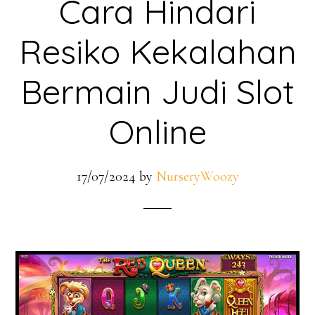
Cara Hindari
Resiko Kekalahan
Bermain Judi Slot
Online
17/07/2024
by
NurseryWoozy