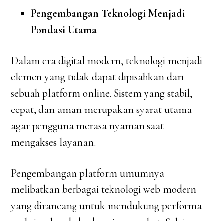
Pengembangan Teknologi Menjadi
Pondasi Utama
Dalam era digital modern, teknologi menjadi
elemen yang tidak dapat dipisahkan dari
sebuah platform online. Sistem yang stabil,
cepat, dan aman merupakan syarat utama
agar pengguna merasa nyaman saat
mengakses layanan.
Pengembangan platform umumnya
melibatkan berbagai teknologi web modern
yang dirancang untuk mendukung performa