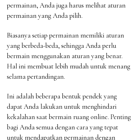
permainan, Anda juga harus melihat aturan
permainan yang Anda pilih.
Biasanya setiap permainan memiliki aturan
yang berbeda-beda, sehingga Anda perlu
bermain menggunakan aturan yang benar.
Hal ini membuat lebih mudah untuk menang
selama pertandingan.
Ini adalah beberapa bentuk pendek yang
dapat Anda lakukan untuk menghindari
kekalahan saat bermain ruang online. Penting
bagi Anda semua dengan cara yang tepat
untuk mendapatkan permainan dengan