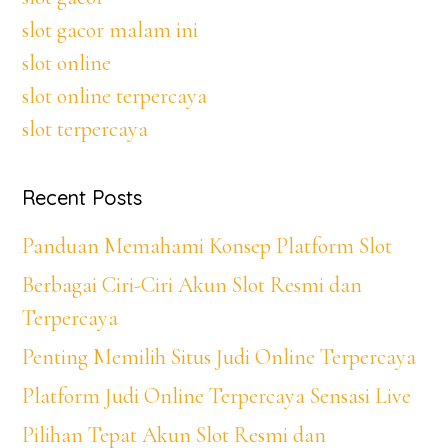
slot gacor malam ini
slot online
slot online terpercaya
slot terpercaya
Recent Posts
Panduan Memahami Konsep Platform Slot
Berbagai Ciri-Ciri Akun Slot Resmi dan
Terpercaya
Penting Memilih Situs Judi Online Terpercaya
Platform Judi Online Terpercaya Sensasi Live
Pilihan Tepat Akun Slot Resmi dan