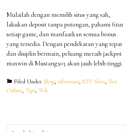
Mulailah dengan memilih situs yang sah,
lakukan deposit tanpa potongan, pahami fitur
setiap game, dan manfaatkan semua bonus
yang tersedia. Dengan pendekatan yang tepat
dan disiplin bermain, peluang meraih jackpot
maxwin di Mustang303 akan jauh lebih tinggi.
Filed Under:
Blog
,
informasi
,
RTP Slots
,
Slot
Online
,
Tips
,
Trik
Primary
Search