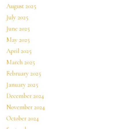
August 2025
July 2025
June 2025
May 2025
April 2025
March 2025
February 2025
January 2025
December 2024
November 2024
October 2024