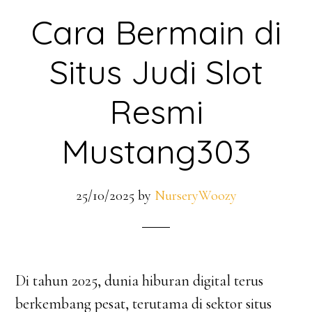
Cara Bermain di
Situs Judi Slot
Resmi
Mustang303
25/10/2025
by
NurseryWoozy
Di tahun 2025, dunia hiburan digital terus
berkembang pesat, terutama di sektor situs