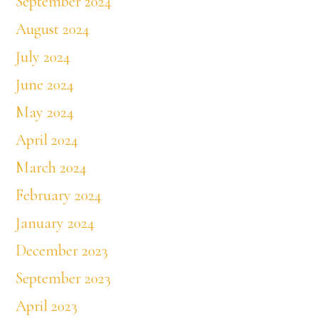
September 2024
August 2024
July 2024
June 2024
May 2024
April 2024
March 2024
February 2024
January 2024
December 2023
September 2023
April 2023