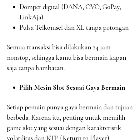
Dompet digital (DANA, OVO, GoPay,
LinkAja)
Pulsa Telkomsel dan XL tanpa potongan
Semua transaksi bisa dilakukan 24 jam
nonstop, sehingga kamu bisa bermain kapan
saja tanpa hambatan.
Pilih Mesin Slot Sesuai Gaya Bermain
Setiap pemain punya gaya bermain dan tujuan
berbeda. Karena itu, penting untuk memilih
game slot yang sesuai dengan karakteristik
volatilitas dan RTP (Return to Player).