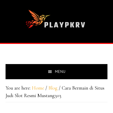
Skip
Skip
Skip
to
to
to
primary
main
primary
navigation
content
sidebar
MENU
You are here:
Home
/
Blog
/
Cara Bermain di Situs
Judi Slot Resmi Mustang303