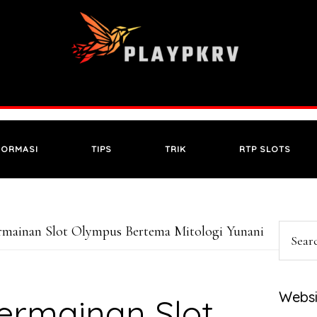
Skip
Skip
Skip
to
to
to
primary
main
primary
navigation
content
sidebar
FORMASI
TIPS
TRIK
RTP SLOTS
Pri
Searc
rmainan Slot Olympus Bertema Mitologi Yunani
this
Sid
websit
Websi
ermainan Slot