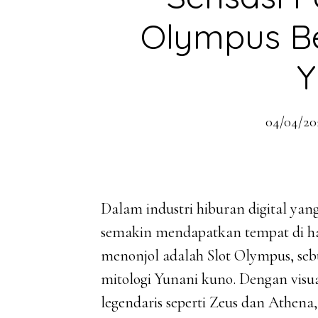
Olympus Be
Y
04/04/20
Dalam industri hiburan digital yan
semakin mendapatkan tempat di hat
menonjol adalah Slot Olympus, sebu
mitologi Yunani kuno. Dengan visu
legendaris seperti Zeus dan Athe