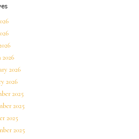
ves
2026
026
2026
 2026
ary 2026
ry 2026
ber 2025
ber 2025
er 2025
mber 2025