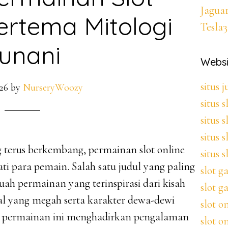
Jagua
rtema Mitologi
Tesla
unani
Websi
situs j
26
by
NurseryWoozy
situs s
situs s
situs s
g terus berkembang, permainan slot online
situs 
i para pemain. Salah satu judul yang paling
slot g
ah permainan yang terinspirasi dari kisah
slot g
al yang megah serta karakter dewa-dewi
slot o
na, permainan ini menghadirkan pengalaman
slot o