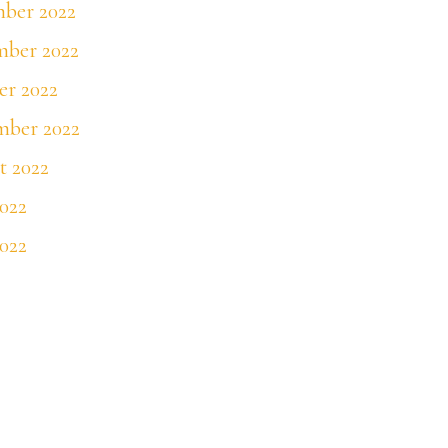
ber 2022
ber 2022
er 2022
mber 2022
t 2022
022
022