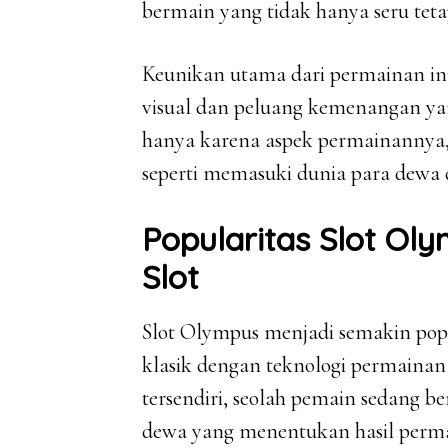
bermain yang tidak hanya seru tetap
Keunikan utama dari permainan ini
visual dan peluang kemenangan ya
hanya karena aspek permainannya, 
seperti memasuki dunia para dew
Popularitas Slot Ol
Slot
Slot Olympus menjadi semakin pop
klasik dengan teknologi permainan
tersendiri, seolah pemain sedang 
dewa yang menentukan hasil perm