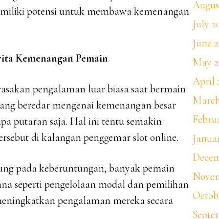
Augus
 memiliki potensi untuk membawa kemenangan
July 2
June 2
rita Kemenangan Pemain
May 2
April 
sakan pengalaman luar biasa saat bermain
March
a yang beredar mengenai kemenangan besar
Febru
a putaran saja. Hal ini tentu semakin
sebut di kalangan penggemar slot online.
Janua
Decem
tung pada keberuntungan, banyak pemain
Novem
ana seperti pengelolaan modal dan pemilihan
Octob
eningkatkan pengalaman mereka secara
Septe