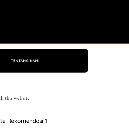
TENTANG KAMI
mary
h
ebar
e
te Rekomendasi 1