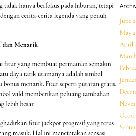
tidak hanya berfokus pada hiburan, tetapi
Archi
engan cerita-cerita legenda yang penuh
June 
May 2
April 
if dan Menarik
March
ai fitur yang membuat permainan semakin
Febru
atu daya tarik utamanya adalah simbol
Janua
bonus menarik. Fitur seperti putaran gratis,
Decem
mbol wild memberikan peluang tambahan
Novem
g lebih besar.
Octob
hadirkan fitur jackpot progresif yang terus
Septe
yang masuk. Hal ini menciptakan sensasi