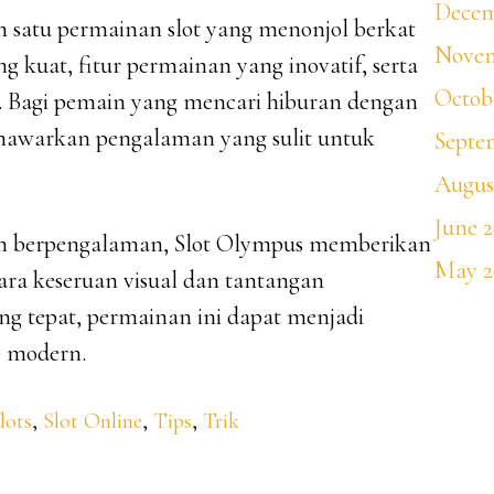
Decem
h satu permainan slot yang menonjol berkat
Novem
g kuat, fitur permainan yang inovatif, serta
Octob
 Bagi pemain yang mencari hiburan dengan
nawarkan pengalaman yang sulit untuk
Septe
Augus
June 2
n berpengalaman, Slot Olympus memberikan
May 2
ara keseruan visual dan tantangan
g tepat, permainan ini dapat menjadi
e modern.
lots
,
Slot Online
,
Tips
,
Trik