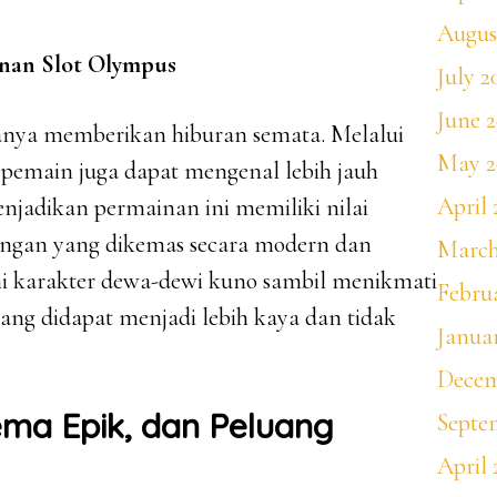
Augus
inan Slot Olympus
July 2
June 
anya memberikan hiburan semata. Melalui
May 2
, pemain juga dapat mengenal lebih jauh
April 
enjadikan permainan ini memiliki nilai
ringan yang dikemas secara modern dan
March
 karakter dewa-dewi kuno sambil menikmati
Febru
ng didapat menjadi lebih kaya dan tidak
Janua
Decem
ema Epik, dan Peluang
Septe
April 