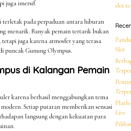
i juga imersif.
slot t
 terletak pada perpaduan antara hiburan
Recen
ng menarik. Banyak pemain tertarik bukan
Pandu
tetapi juga karena atmosfer yang terasa
Slot
a di puncak Gunung Olympus.
Berbag
ympus di Kalangan Pemain
Terpe
Pentin
Terpe
uler karena berhasil menggabungkan tema
Platfo
 modern. Setiap putaran memberikan sensasi
Live
berhadapan langsung dengan kekuatan para
Pilih
ainan.