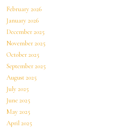
February 2026
January 2026
December 2025
November 2025
October 2025
September 2025
August 2025
July 2025
June 2025
May 2025
April 2025