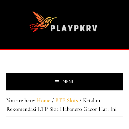
Skip
Skip
Skip
to
to
to
primary
main
primary
navigation
content
sidebar
MENU
You are here:
Home
/
RTP Slots
/
Ketahui
Rekomendasi RTP Slot Habanero Gacor Hari Ini