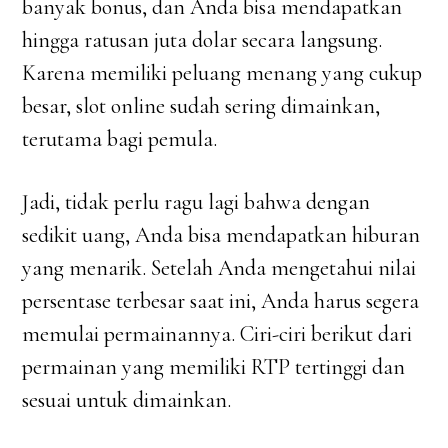
banyak bonus, dan Anda bisa mendapatkan
hingga ratusan juta dolar secara langsung.
Karena memiliki peluang menang yang cukup
besar, slot online sudah sering dimainkan,
terutama bagi pemula.
Jadi, tidak perlu ragu lagi bahwa dengan
sedikit uang, Anda bisa mendapatkan hiburan
yang menarik. Setelah Anda mengetahui nilai
persentase terbesar saat ini, Anda harus segera
memulai permainannya. Ciri-ciri berikut dari
permainan yang memiliki RTP tertinggi dan
sesuai untuk dimainkan.