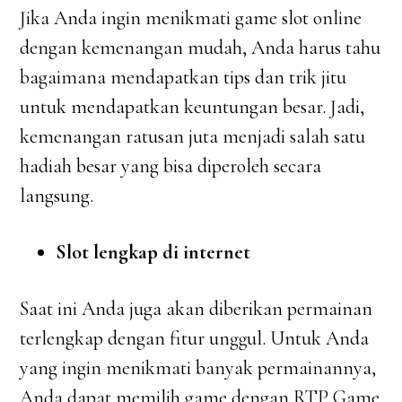
Jika Anda ingin menikmati game slot online
dengan kemenangan mudah, Anda harus tahu
bagaimana mendapatkan tips dan trik jitu
untuk mendapatkan keuntungan besar. Jadi,
kemenangan ratusan juta menjadi salah satu
hadiah besar yang bisa diperoleh secara
langsung.
Slot lengkap di internet
Saat ini Anda juga akan diberikan permainan
terlengkap dengan fitur unggul. Untuk Anda
yang ingin menikmati banyak permainannya,
Anda dapat memilih game dengan RTP Game