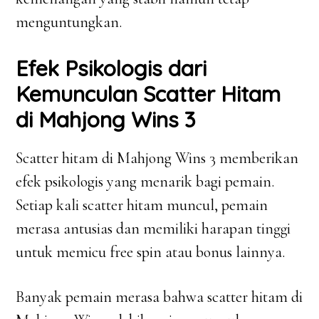
menguntungkan.
Efek Psikologis dari
Kemunculan Scatter Hitam
di Mahjong Wins 3
Scatter hitam di Mahjong Wins 3 memberikan
efek psikologis yang menarik bagi pemain.
Setiap kali scatter hitam muncul, pemain
merasa antusias dan memiliki harapan tinggi
untuk memicu free spin atau bonus lainnya.
Banyak pemain merasa bahwa scatter hitam di