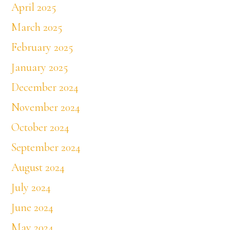
April 2025
March 2025
February 2025
January 2025
December 2024
November 2024
October 2024
September 2024
August 2024
July 2024
June 2024
May 2024