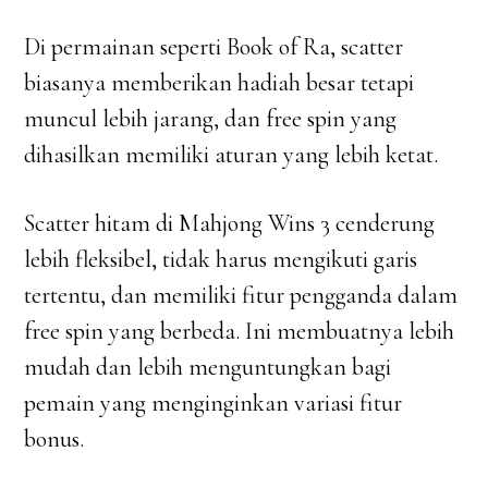
Di permainan seperti Book of Ra, scatter
biasanya memberikan hadiah besar tetapi
muncul lebih jarang, dan free spin yang
dihasilkan memiliki aturan yang lebih ketat.
Scatter hitam di Mahjong Wins 3 cenderung
lebih fleksibel, tidak harus mengikuti garis
tertentu, dan memiliki fitur pengganda dalam
free spin yang berbeda. Ini membuatnya lebih
mudah dan lebih menguntungkan bagi
pemain yang menginginkan variasi fitur
bonus.