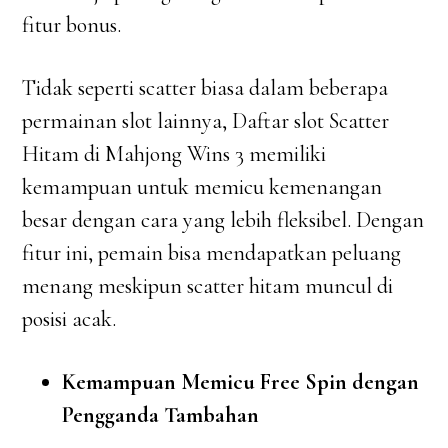
fitur bonus.
Tidak seperti scatter biasa dalam beberapa
permainan slot lainnya, Daftar slot Scatter
Hitam di Mahjong Wins 3 memiliki
kemampuan untuk memicu kemenangan
besar dengan cara yang lebih fleksibel. Dengan
fitur ini, pemain bisa mendapatkan peluang
menang meskipun scatter hitam muncul di
posisi acak.
Kemampuan Memicu Free Spin dengan
Pengganda Tambahan