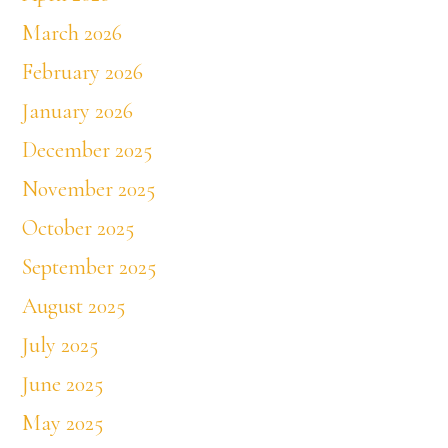
March 2026
February 2026
January 2026
December 2025
November 2025
October 2025
September 2025
August 2025
July 2025
June 2025
May 2025