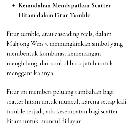
Kemudahan Mendapatkan Scatter
Hitam dalam Fitur Tumble
Fitur tumble, atau cascading reels, dalam
Mahjong Wins 3 memungkinkan simbol yang
membentuk kombinasi kemenangan
menghilang, dan simbol baru jatuh untuk
menggantikannya.
Fitur ini memberi peluang tambahan bagi
scatter hitam untuk muncul, karena setiap kali
tumble terjadi, ada kesempatan bagi scatter
hitam untuk muncul di layar.