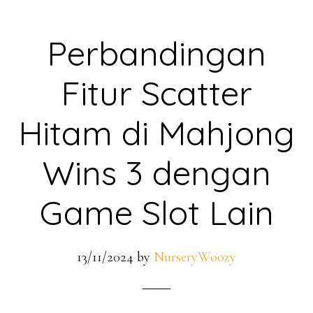
Perbandingan
Fitur Scatter
Hitam di Mahjong
Wins 3 dengan
Game Slot Lain
13/11/2024
by
NurseryWoozy