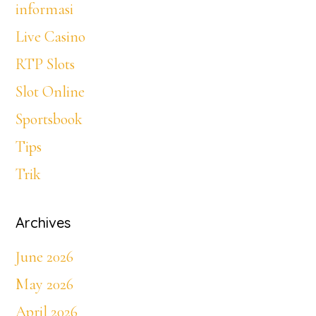
informasi
Live Casino
RTP Slots
Slot Online
Sportsbook
Tips
Trik
Archives
June 2026
May 2026
April 2026