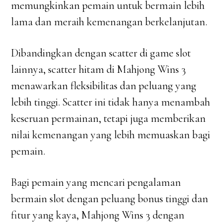
memungkinkan pemain untuk bermain lebih
lama dan meraih kemenangan berkelanjutan.
Dibandingkan dengan scatter di game slot
lainnya, scatter hitam di Mahjong Wins 3
menawarkan fleksibilitas dan peluang yang
lebih tinggi. Scatter ini tidak hanya menambah
keseruan permainan, tetapi juga memberikan
nilai kemenangan yang lebih memuaskan bagi
pemain.
Bagi pemain yang mencari pengalaman
bermain slot dengan peluang bonus tinggi dan
fitur yang kaya, Mahjong Wins 3 dengan