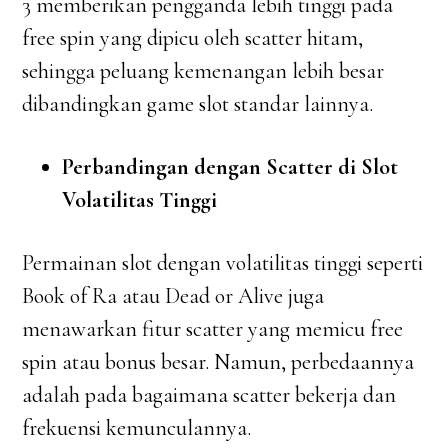
3 memberikan pengganda lebih tinggi pada
free spin yang dipicu oleh scatter hitam,
sehingga peluang kemenangan lebih besar
dibandingkan game slot standar lainnya.
Perbandingan dengan Scatter di Slot
Volatilitas Tinggi
Permainan slot dengan volatilitas tinggi seperti
Book of Ra atau Dead or Alive juga
menawarkan fitur scatter yang memicu free
spin atau bonus besar. Namun, perbedaannya
adalah pada bagaimana scatter bekerja dan
frekuensi kemunculannya.