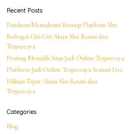
Recent Posts
Panduan Memahami Konsep Platform Slot
Berbagai Ciri-Ciri Akun Slot Resmi dan
Terpercaya
Penting Memilih Situs Judi Online Terpercaya
Platform Judi Online Terpercaya Sensasi Live
Pilihan Tepat Akun Slot Resmi dan
Terpercaya
Categories
Blog