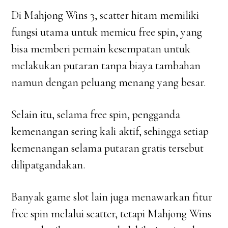
Di Mahjong Wins 3, scatter hitam memiliki
fungsi utama untuk memicu free spin, yang
bisa memberi pemain kesempatan untuk
melakukan putaran tanpa biaya tambahan
namun dengan peluang menang yang besar.
Selain itu, selama free spin, pengganda
kemenangan sering kali aktif, sehingga setiap
kemenangan selama putaran gratis tersebut
dilipatgandakan.
Banyak game slot lain juga menawarkan fitur
free spin melalui scatter, tetapi Mahjong Wins